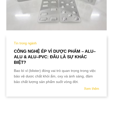
Tin trong ngành
CÔNG NGHỆ ÉP VỈ DƯỢC PHẨM – ALU–
ALU & ALU–PVC: ĐÂU LÀ SỰ KHÁC
BIỆT?
Bao bì vỉ (blister) đóng vai trò quan trọng trong việc
bảo vệ dược chất khỏi ẩm, oxy và ánh sáng, đảm
bảo chất lượng sản phẩm suốt vòng đời.
Xem thêm