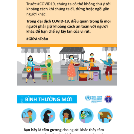
Xử Lý Nguyên Liệu
Tạo Hạt Cốm
Tạo Hạt Pellet
Giải Pháp Trộn Khô
Định Hình Sản Phẩm
Đóng Gói
Trung Chuyển Nguyên Liệu
Giải Pháp Phòng Độc
Giải Pháp Vệ Sinh
Mạng Scada
Giải Pháp Trọn Gói
LIÊN HỆ
TIN TỨC