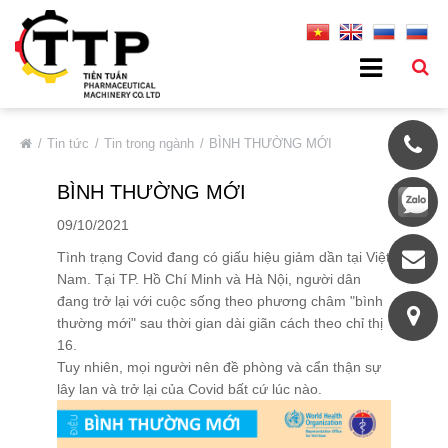
VỀ CHÚNG TÔI
Tin tức
Tin trong ngành
BÌNH THƯỜNG MỚI
Giới Thiệu Chung
BÌNH THƯỜNG MỚI
Thông Tin Cơ Bản
09/10/2021
Đối Tác Tiêu Biểu
Tình trạng Covid đang có giấu hiệu giảm dần tại Việt
Thị Trường
Nam. Tại TP. Hồ Chí Minh và Hà Nội, người dân
đang trở lại với cuộc sống theo phương châm "bình
Quá Trình Phát Triển
thường mới" sau thời gian dài giãn cách theo chỉ thị
Hệ Thống Chất Lượng
16.
Tuy nhiên, mọi người nên đề phòng và cẩn thận sự
Chính Sách Bảo Mật
lây lan và trở lại của Covid bất cứ lúc nào.
DỊCH VỤ
SẢN PHẨM