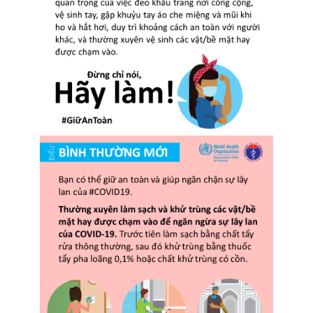
QUY TẮC ỨNG XỬ
MUA HÀNG
TUYỂN DỤNG