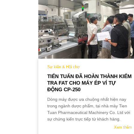
QUY TẮC ỨNG XỬ
MUA HÀNG
TUYỂN DỤNG
Sự kiện & Hội chợ
ING
TIẾN TUẤN ĐÃ HOÀN THÀNH KIỂM
IA
TRA FAT CHO MÁY ÉP VỈ TỰ
ĐỘNG CP-250
Xem thêm
Dòng máy được ưa chuộng nhất hiện nay
trong ngành dược phẩm, tại nhà máy Tien
Tuan Pharmaceutical M
achinery Co. Ltd với
sự chứng kiến trực tiếp từ khách hàng.
Xem thêm