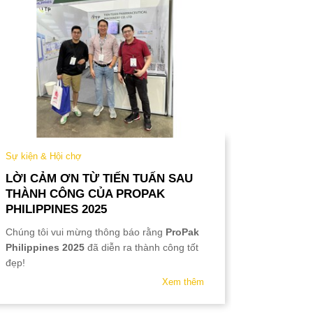
Sự kiện & Hội chợ
Sự kiện &
LỜI CẢM ƠN TỪ TIẾN TUẤN SAU
LỊCH NG
THÀNH CÔNG CỦA PROPAK
Nhân dịp 
PHILIPPINES 2025
Tiến Tuấn 
Chúng tôi vui mừng thông báo rằng
ProPak
hàng và đố
Philippines 2025
đã diễn ra thành công tốt
vượng,
đẹp!
Xem thêm