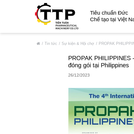
Tiêu chuẩn Đức
Chế tạo tại Việt 
VỀ CHÚNG TÔI
Tin tức
Sự kiện & Hội chợ
PROPAK PHILIPPINES
Giới Thiệu Chung
PROPAK PHILIPPINES - S
Thông Tin Cơ Bản
đóng gói tại Philippines
Đối Tác Tiêu Biểu
26/12/2023
Thị Trường
Quá Trình Phát Triển
Hệ Thống Chất Lượng
Chính Sách Bảo Mật
DỊCH VỤ
SẢN PHẨM