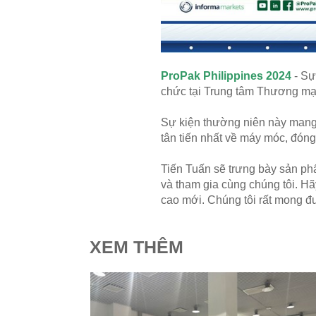
Xử Lý Nguyên Liệu
Tạo Hạt Cốm
Tạo Hạt Pellet
ProPak Philippines 2024
- Sự
chức tại Trung tâm Thương mại
Giải Pháp Trộn Khô
Định Hình Sản Phẩm
Sự kiện thường niên này mang 
tân tiến nhất về máy móc, đóng
Đóng Gói
Trung Chuyển Nguyên Liệu
Tiến Tuấn sẽ trưng bày sản phẩ
và tham gia cùng chúng tôi. H
Giải Pháp Phòng Độc
cao mới. Chúng tôi rất mong đư
Giải Pháp Vệ Sinh
Mạng Scada
XEM THÊM
Giải Pháp Trọn Gói
LIÊN HỆ
TIN TỨC