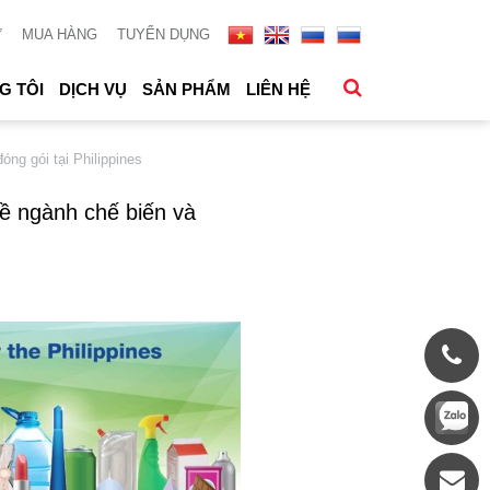
Ử
MUA HÀNG
TUYỂN DỤNG
G TÔI
DỊCH VỤ
SẢN PHẨM
LIÊN HỆ
g gói tại Philippines
ề ngành chế biến và