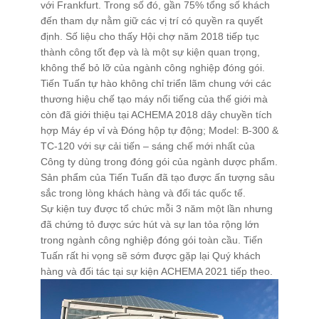
với Frankfurt. Trong số đó, gần 75% tổng số khách
đến tham dự nằm giữ các vị trí có quyền ra quyết
Xử Lý Nguyên Liệu
định. Số liệu cho thấy Hội chợ năm 2018 tiếp tục
Tạo Hạt Cốm
thành công tốt đẹp và là một sự kiện quan trọng,
không thể bỏ lỡ của ngành công nghiệp đóng gói.
Tạo Hạt Pellet
Tiến Tuấn tự hào không chỉ triển lãm chung với các
Giải Pháp Trộn Khô
thương hiệu chế tạo máy nổi tiếng của thế giới mà
còn đã giới thiệu tại ACHEMA 2018 dây chuyền tích
Định Hình Sản Phẩm
hợp Máy ép vỉ và Đóng hộp tự động; Model: B-300 &
Đóng Gói
TC-120 với sự cải tiến – sáng chế mới nhất của
Công ty dùng trong đóng gói của ngành dược phẩm.
Trung Chuyển Nguyên Liệu
Sản phẩm của Tiến Tuấn đã tạo được ấn tượng sâu
Giải Pháp Phòng Độc
sắc trong lòng khách hàng và đối tác quốc tế.
Sự kiện tuy được tổ chức mỗi 3 năm một lần nhưng
Giải Pháp Vệ Sinh
đã chứng tỏ được sức hút và sự lan tỏa rộng lớn
Mạng Scada
trong ngành công nghiệp đóng gói toàn cầu. Tiến
Tuấn rất hi vọng sẽ sớm được gặp lại Quý khách
Giải Pháp Trọn Gói
hàng và đối tác tại sự kiện ACHEMA 2021 tiếp theo.
LIÊN HỆ
TIN TỨC