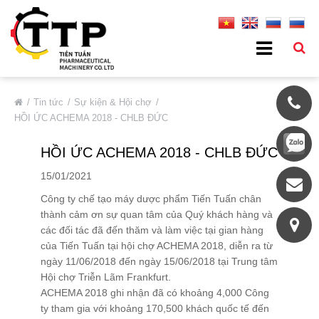
VỀ CHÚNG TÔI
Tin tức
Sự kiện & Hội chợ
HỒI ỨC ACHEMA 2018 - CHLB ĐỨC
Giới Thiệu Chung
HỒI ỨC ACHEMA 2018 - CHLB ĐỨC
Thông Tin Cơ Bản
Đối Tác Tiêu Biểu
15/01/2021
Thị Trường
Công ty chế tạo máy dược phẩm Tiến Tuấn chân
thành cảm ơn sự quan tâm của Quý khách hàng và
Quá Trình Phát Triển
các đối tác đã đến thăm và làm việc tại gian hàng
Hệ Thống Chất Lượng
của Tiến Tuấn tại hội chợ ACHEMA 2018, diễn ra từ
ngày 11/06/2018 đến ngày 15/06/2018 tại Trung tâm
Chính Sách Bảo Mật
Hội chợ Triễn Lãm Frankfurt.
DỊCH VỤ
ACHEMA 2018 ghi nhận đã có khoảng 4,000 Công
ty tham gia với khoảng 170,500 khách quốc tế đến
SẢN PHẨM