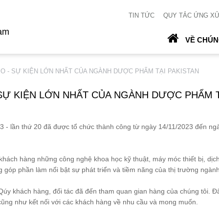
TIN TỨC
QUY TẮC ỨNG X
Nam
VỀ CHÚN
O - SỰ KIỆN LỚN NHẤT CỦA NGÀNH DƯỢC PHẨM TẠI PAKISTAN
 SỰ KIỆN LỚN NHẤT CỦA NGÀNH DƯỢC PHẨM T
3 - lần thứ 20 đã được tổ chức thành công từ ngày 14/11/2023 đến ngà
i khách hàng những công nghệ khoa học kỹ thuật, máy móc thiết bị, dịch 
ng góp phần làm nổi bật sự phát triển và tiềm năng của thị trường ngà
úy khách hàng, đối tác đã đến tham quan gian hàng của chúng tôi. Đây
 cũng như kết nối với các khách hàng về nhu cầu và mong muốn.