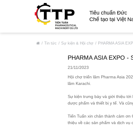
Tiêu chuẩn Đức
Chế tạo tại Việt 
VỀ CHÚNG TÔI
Tin tức
Sự kiện & Hội chợ
PHARMA ASIA EXP
Giới Thiệu Chung
PHARMA ASIA EXPO -
Thông Tin Cơ Bản
21/11/2023
Đối Tác Tiêu Biểu
Hội chợ triển lãm Pharma Asia 202
Thị Trường
lãm Karachi.
Quá Trình Phát Triển
Sự kiện trưng bày và giới thiệu tớ
Hệ Thống Chất Lượng
dược phẩm và thiết bị y tế. Và cũ
Chính Sách Bảo Mật
Tiến Tuấn xin chân thành cảm ơn Q
DỊCH VỤ
thiệu về các sản phẩm và dịch vụ
SẢN PHẨM