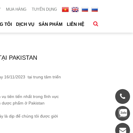
Ử
MUA HÀNG
TUYỂN DỤNG
G TÔI
DỊCH VỤ
SẢN PHẨM
LIÊN HỆ
ẠI PAKISTAN
y 16/11/2023 tại trung tâm triển
vụ tiên tiến nhất trong lĩnh vực
nh dược phẩm ở Pakistan
 là dịp để chúng tôi được giới