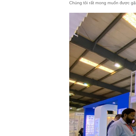
Chúng tôi rất mong muốn được gặp 
Xử Lý Nguyên Liệu
Tạo Hạt Cốm
Tạo Hạt Pellet
Giải Pháp Trộn Khô
Định Hình Sản Phẩm
Đóng Gói
Trung Chuyển Nguyên Liệu
Giải Pháp Phòng Độc
Giải Pháp Vệ Sinh
Mạng Scada
Giải Pháp Trọn Gói
LIÊN HỆ
TIN TỨC