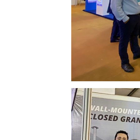
QUY TẮC ỨNG XỬ
MUA HÀNG
TUYỂN DỤNG