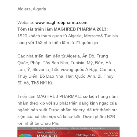
Algiers, Algeria
Xử Lý Nguyên Liệu
Tạo Hạt Cốm
Website:
www.maghrebpharma.com
Tóm tắt triển lãm MAGHREB PHARMA 2013:
Tạo Hạt Pellet
1520 khách tham quan từ Algeria, Morroco& Tunisia
Giải Pháp Trộn Khô
cùng với 153 nhà triển lãm từ 21 quốc gia.
Định Hình Sản Phẩm
Các nhà triển lãm đến từ Algeria, Ấn Độ, Trung
Đóng Gói
Quốc, Pháp, Tây Ban Nha, Tunisia, Mỹ, Đức, Hà
Lan, Ý, Slovenia, Tiểu vương quốc Ả Rập, Canada,
Trung Chuyển Nguyên Liệu
Thụy Điển, Bồ Đào Nha, Hàn Quốc, Anh, Bỉ, Thụy
Giải Pháp Phòng Độc
Sĩ, Aó, Thổ Nhĩ Kì.
Giải Pháp Vệ Sinh
Triển lãm MAGHREB PHARMA là sự kiện hàng năm
Mạng Scada
nhằm theo kịp với sự phát triển đáng kinh ngạc của
ngành sản xuất Dược phẩm Algery, đã trở thành sự
Giải Pháp Trọn Gói
kiện của cả khu vực và là sự kiện Dược phẩm B2B
LIÊN HỆ
lớn nhất tại Châu Phi.
TIN TỨC