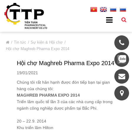
VỀ CHÚNG TÔI
Tin tức
Sự kiện & Hội chợ
Hội chợ Maghreb Pharma Expo 2014
Giới Thiệu Chung
Hội chợ Maghreb Pharma Expo 2014
Thông Tin Cơ Bản
Đối Tác Tiêu Biểu
19/01/2021
Thị Trường
Chúng tôi rất hân hạnh được đón tiếp bạn tại gian
hàng của chúng tôi:
Quá Trình Phát Triển
MAGHREB PHARMA EXPO 2014
Hệ Thống Chất Lượng
Triển lãm quốc tế lần 3 của các nhà cung cấp trong
ngành công nghiệp dược phẩm tại Bắc Phi.
Chính Sách Bảo Mật
DỊCH VỤ
20 – 22.9. 2014
Khu triển lãm Hilton
SẢN PHẨM