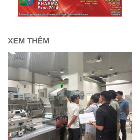
QUY TẮC ỨNG XỬ
MUA HÀNG
TUYỂN DỤNG
XEM THÊM