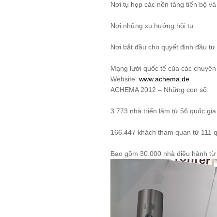
Nơi tụ họp các nền tảng tiến bộ v
Xử Lý Nguyên Liệu
Nơi những xu hướng hội tụ
Tạo Hạt Cốm
Nơi bắt đầu cho quyết định đầu tư
Tạo Hạt Pellet
Giải Pháp Trộn Khô
Mạng lưới quốc tế của các chuyên
Website:
www.achema.de
Định Hình Sản Phẩm
ACHEMA 2012 – Những con số:
Đóng Gói
3.773 nhà triển lãm từ 56 quốc gia
Trung Chuyển Nguyên Liệu
Giải Pháp Phòng Độc
166.447 khách tham quan từ 111 q
Giải Pháp Vệ Sinh
Bao gồm 30.000 nhà điều hành từ 
Mạng Scada
Giải Pháp Trọn Gói
LIÊN HỆ
TIN TỨC