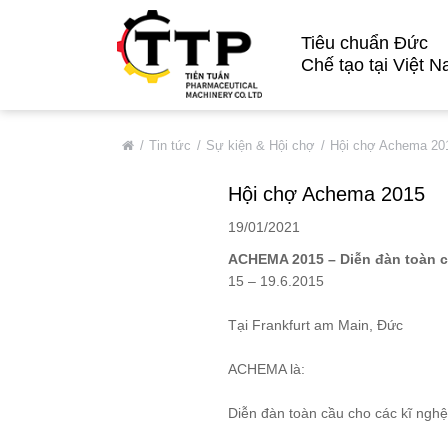
Tiêu chuẩn Đức
Chế tạo tại Việt 
VỀ CHÚNG TÔI
Tin tức
Sự kiện & Hội chợ
Hội chợ Achema 20
Giới Thiệu Chung
Hội chợ Achema 2015
Thông Tin Cơ Bản
19/01/2021
Đối Tác Tiêu Biểu
ACHEMA 2015 – Diễn đàn toàn c
Thị Trường
15 – 19.6.2015
Quá Trình Phát Triển
Tại Frankfurt am Main, Đức
Hệ Thống Chất Lượng
ACHEMA là:
Chính Sách Bảo Mật
DỊCH VỤ
Diễn đàn toàn cầu cho các kĩ ngh
SẢN PHẨM