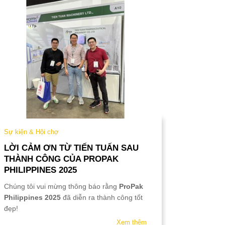
Sự kiện & Hội chợ
Sự kiện &
LỜI CẢM ƠN TỪ TIẾN TUẤN SAU
LỊCH NG
THÀNH CÔNG CỦA PROPAK
Nhân dịp 
PHILIPPINES 2025
Tiến Tuấn 
Chúng tôi vui mừng thông báo rằng
ProPak
hàng và đố
Philippines 2025
đã diễn ra thành công tốt
vượng,
đẹp!
Xem thêm