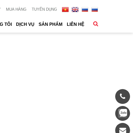
Ử
MUA HÀNG
TUYỂN DỤNG
G TÔI
DỊCH VỤ
SẢN PHẨM
LIÊN HỆ