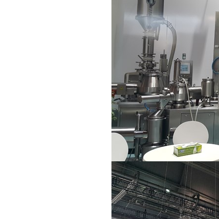
QUY TẮC ỨNG XỬ
MUA HÀNG
TUYỂN DỤNG