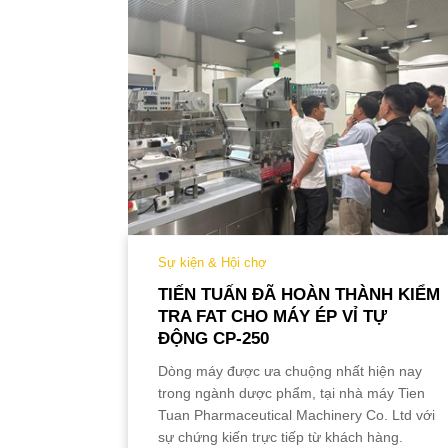
Sự kiện & Hội chợ
ING
TIẾN TUẤN ĐÃ HOÀN THÀNH KIỂM
IA
TRA FAT CHO MÁY ÉP VỈ TỰ
ĐỘNG CP-250
Xem thêm
Dòng máy được ưa chuộng nhất hiện nay
trong ngành dược phẩm, tại nhà máy Tien
Tuan Pharmaceutical M
achinery Co. Ltd với
sự chứng kiến trực tiếp từ khách hàng.