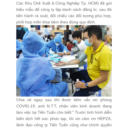
Các Khu Chế Xuất & Công Nghiệp Tp. HCM) đã gửi
biểu mẫu để công ty lập danh sách đăng kí, sau đó
Xử Lý Nguyên Liệu
tiến hành rà soát, đối chiếu các đối tượng phù hợp,
Tạo Hạt Cốm
phối hợp triển khai tiêm theo đúng quy định.
Tạo Hạt Pellet
Giải Pháp Trộn Khô
Định Hình Sản Phẩm
Đóng Gói
Trung Chuyển Nguyên Liệu
Giải Pháp Phòng Độc
Giải Pháp Vệ Sinh
Mạng Scada
Chia sẻ ngay sau khi được tiêm vắc xin phòng
Giải Pháp Trọn Gói
COVID-19, anh N.T.T, nhân viên kinh doanh đang
làm việc tại Tiến Tuấn cho biết:" Trước tình hình diễn
LIÊN HỆ
biến dịch hết sức phức tạp, tôi xin cảm ơn HEPZA,
lãnh đạo công ty Tiến Tuấn cũng như chính quyền
TIN TỨC