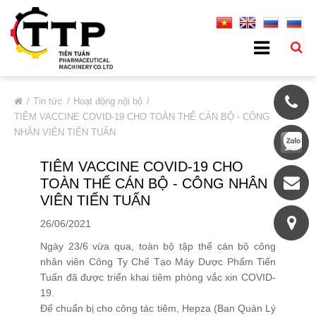
VỀ CHÚNG TÔI
Tin tức
Hoạt động nội bộ
TIÊM VACCINE COVID-19 CHO TOÀN THỂ CÁN BỘ - CÔNG
Giới Thiệu Chung
NHÂN VIÊN TIẾN TUẤN
Thông Tin Cơ Bản
TIÊM VACCINE COVID-19 CHO
Đối Tác Tiêu Biểu
TOÀN THỂ CÁN BỘ - CÔNG NHÂN
Thị Trường
VIÊN TIẾN TUẤN
Quá Trình Phát Triển
26/06/2021
Hệ Thống Chất Lượng
Ngày 23/6 vừa qua, toàn bộ tập thể cán bộ công
nhân viên Công Ty Chế Tạo Máy Dược Phẩm Tiến
Chính Sách Bảo Mật
Tuấn đã được triển khai tiêm phòng vắc xin COVID-
DỊCH VỤ
19.
Để chuẩn bị cho công tác tiêm, Hepza (Ban Quản Lý
SẢN PHẨM