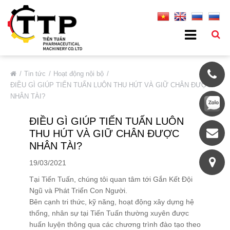
VỀ CHÚNG TÔI
Tin tức
Hoạt động nội bộ
ĐIỀU GÌ GIÚP TIẾN TUẤN LUÔN THU HÚT VÀ GIỮ CHÂN ĐƯỢC
Giới Thiệu Chung
NHÂN TÀI?
Thông Tin Cơ Bản
ĐIỀU GÌ GIÚP TIẾN TUẤN LUÔN
Đối Tác Tiêu Biểu
THU HÚT VÀ GIỮ CHÂN ĐƯỢC
Thị Trường
NHÂN TÀI?
Quá Trình Phát Triển
19/03/2021
Hệ Thống Chất Lượng
Tại Tiến Tuấn, chúng tôi quan tâm tới Gắn Kết Đội
Ngũ và Phát Triển Con Người.
Chính Sách Bảo Mật
Bên cạnh tri thức, kỹ năng, hoạt động xây dựng hệ
DỊCH VỤ
thống, nhân sự tại Tiến Tuấn thường xuyên được
huấn luyện thông qua các chương trình đào tạo theo
SẢN PHẨM