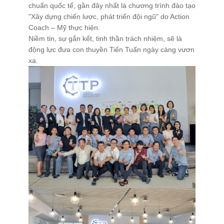
chuẩn quốc tế, gần đây nhất là chương trình đào tạo
"Xây dựng chiến lược, phát triển đội ngũ" do Action
Xử Lý Nguyên Liệu
Coach – Mỹ thực hiện.
Tạo Hạt Cốm
Niềm tin, sự gắn kết, tinh thần trách nhiệm, sẽ là
động lực đưa con thuyền Tiến Tuấn ngày càng vươn
Tạo Hạt Pellet
xa.
Giải Pháp Trộn Khô
Định Hình Sản Phẩm
Đóng Gói
Trung Chuyển Nguyên Liệu
Giải Pháp Phòng Độc
Giải Pháp Vệ Sinh
Mạng Scada
Giải Pháp Trọn Gói
LIÊN HỆ
TIN TỨC