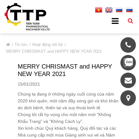
VỀ CHÚNG TÔI
Tin tức
Hoạt động nội bộ
MERRY CHRISMAST and HAPPY NEW YEAR 2021
Giới Thiệu Chung
MERRY CHRISMAST and HAPPY
Thông Tin Cơ Bản
NEW YEAR 2021
Đối Tác Tiêu Biểu
15/01/2021
Thị Trường
Chúng ta đang ở những ngày cuối cùng của năm
Quá Trình Phát Triển
2020 khó quên, một năm đầy sóng gió và khó khăn
Hệ Thống Chất Lượng
do dịch bệnh, thiên tai và suy thoái kinh tế.
Chúng tôi rất hy vọng cho một năm mới "Không
Chính Sách Bảo Mật
Khẩu Trang" và "Không Cách Ly".
DỊCH VỤ
Xin kính chúc Quý khách hàng, Quý đối tác và các
Nhà cung cấp một mùa Giáng sinh vui vẻ và Năm
SẢN PHẨM