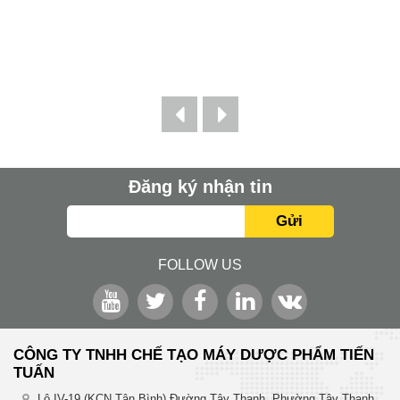
Đăng ký nhận tin
Gửi
FOLLOW US
CÔNG TY TNHH CHẾ TẠO MÁY DƯỢC PHẨM TIẾN
TUẤN
Lô IV-19 (KCN Tân Bình) Đường Tây Thạnh, Phường Tây Thạnh,