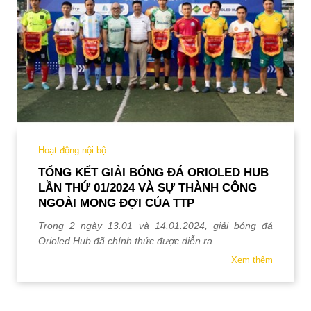
QUY TẮC ỨNG XỬ
MUA HÀNG
TUYỂN DỤNG
Hoạt động nội bộ
TỔNG KẾT GIẢI BÓNG ĐÁ ORIOLED HUB
LẦN THỨ 01/2024 VÀ SỰ THÀNH CÔNG
NGOÀI MONG ĐỢI CỦA TTP
Trong 2 ngày 13.01 và 14.01.2024, giải bóng đá
Orioled Hub đã chính thức được diễn ra.
Xem thêm