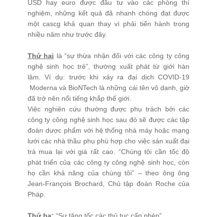
USD hay euro được đầu tư vào các phòng thí
nghiệm, những kết quả đã nhanh chóng đạt được
CODE OF CONDUCT
một cascg khả quan thay vì phải tiến hành trong
PURCHASE
nhiều năm như trước đây.
RECRUITMENT
Thứ hai
là “sự thừa nhận đối với các công ty công
nghệ sinh học trẻ”, thường xuất phát từ giới hàn
lâm. Ví dụ: trước khi xảy ra đại dịch COVID-19
Moderna và BioNTech là những cái tên vô danh, giờ
đã trở nên nổi tiếng khắp thế giới.
Việc nghiên cứu thường được phụ trách bởi các
công ty công nghệ sinh học sau đó sẽ được các tập
đoàn dược phẩm với hệ thống nhà máy hoặc mạng
lưới các nhà thầu phụ phù hợp cho việc sản xuất đại
trà mua lại với giá rất cao. “Chúng tôi cần tốc độ
phát triển của các công ty công nghệ sinh học, còn
họ cần khả năng của chúng tôi” – theo ông ông
Jean-François Brochard, Chủ tập đoàn Roche của
Pháp.
Thứ ba:
“Sự tăng tốc các thủ tục cấp phép”.