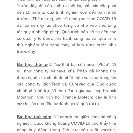
Trước đây, để sản xuất ra một loại vắc xin cần phải
đến 10 năm từ quá trình nghiên cứu đến bán ra thị
trường. Thế nhưng, với 10 tháng vaccine COVID-19
đã lập nên kỷ lục chưa từng có nhờ vào việc tăng
tốc quy trình cấp phép. Quá trình nộp hồ sơ đến các
cơ quan y tế được tiến hành cùng lúc với quá trình
thử nghiệm lâm sàng thay vì làm từng bước như
trước đây.
Bài học thứ tư
là “sự thất bại của nước Pháp”. Ví
dụ như công ty Valneva của Pháp đã không tìm
được nguồn tài chính để phát triển vaccine trong khi
các công ty BioNTech và CureVac của Đức được
chính phủ hỗ trợ. Vì theo đánh giá của ông Franck
Mouthon, Chủ tịch hội France Biotech: đây là lĩnh
vực bị các nhà đầu tư đánh giá là quá rủi ro.
Bài học thứ năm
là “sự hợp tác giữa các nhà công
nghiệp”. Cuộc khủng hoảng COVID-19 cho thấy khả
năng huy động trong lĩnh vực sản xuất vaccine,