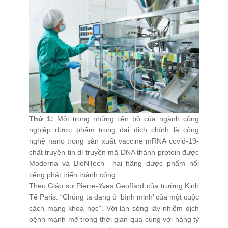
Raw Material Handling
Granulation Line
Pellet Line
Blender
Forming
Packaging
Material Handling
Thứ 1:
Một trong những tiến bộ của ngành công
nghiệp dược phẩm trong đại dịch chính là công
Containment
nghệ nano trong sản xuất vaccine mRNA covid-19-
Cleaning
chất truyền tin di truyền mã DNA thành protein được
Moderna và BioNTech –hai hãng dược phẩm nổi
Scada
tiếng phát triển thành công.
Turnkey Solution
Theo Giáo sư Pierre-Yves Geoffard của trường Kinh
Tế Paris: “Chúng ta đang ở ‘bình minh’ của một cuộc
CONTACT
cách mạng khoa học”. Với làn sóng lây nhiễm dịch
bệnh mạnh mẽ trong thời gian qua cùng với hàng tỷ
NEWS