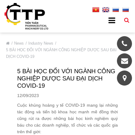
ABOUT US
News
Industry News
5 BÀI HỌC ĐỐI VỚI NGÀNH CÔNG NGHIỆP DƯỢC SAU ĐẠI
General Introduction
DỊCH COVID-19
Basic Information
5 BÀI HỌC ĐỐI VỚI NGÀNH CÔNG
Our Partners
NGHIỆP DƯỢC SAU ĐẠI DỊCH
Our Customers
COVID-19
History
12/09/2023
Quality Systems
Cuộc khủng hoảng y tế COVID-19 mang lại những
tác động và tiến bộ khoa học mạnh mẽ đồng thời
Privacy Policy
cũng rút ra được những bài học kinh nghiệm quý
AFTER SALES SERVICE
báu cho các doanh nghiệp, tổ chức và các quốc gia
trên thế giới:
PRODUCT